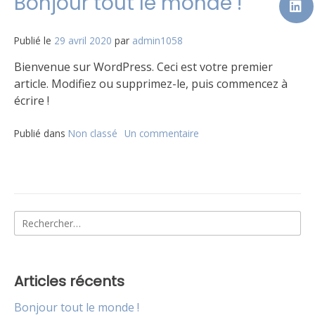
Bonjour tout le monde !
Publié le
29 avril 2020
par
admin1058
Bienvenue sur WordPress. Ceci est votre premier
article. Modifiez ou supprimez-le, puis commencez à
écrire !
Publié dans
Non classé
Un commentaire
sur
Bonjour
tout
le
monde !
Rechercher :
Articles récents
Bonjour tout le monde !