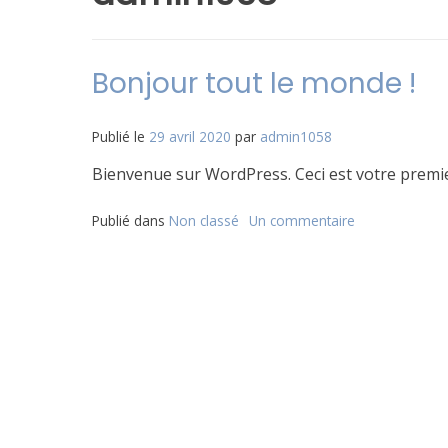
Bonjour tout le monde !
Publié le
29 avril 2020
par
admin1058
Bienvenue sur WordPress. Ceci est votre premier
Publié dans
Non classé
Un commentaire
sur
Bonjour
tout
le
monde !