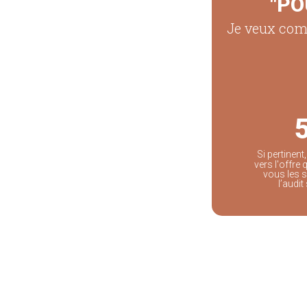
"PO
Je veux comp
Si pertinent
vers l'offre
vous les s
l’audi