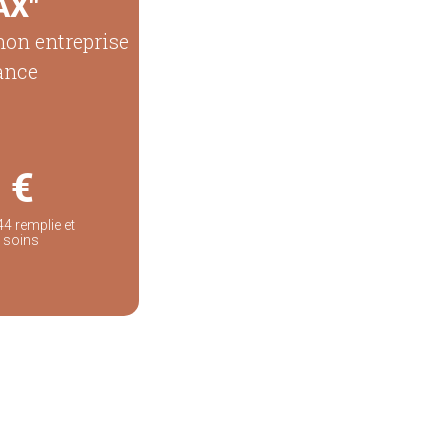
AX"
mon entreprise
ance
 €
4 remplie et
 soins