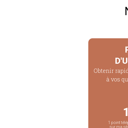
D'
Obtenir rapi
à vos qu
1 point té
sur ma sit