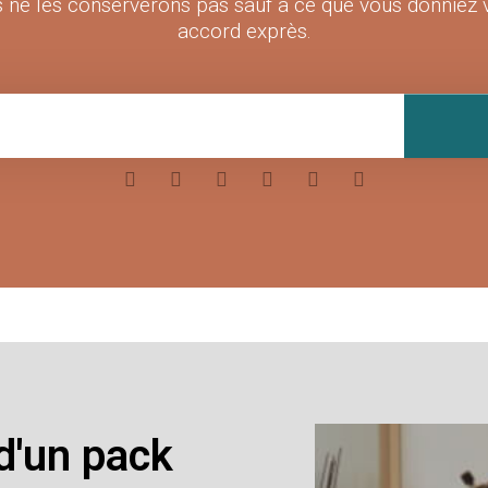
 ne les conserverons pas sauf à ce que vous donniez 
accord exprès.
d'un pack