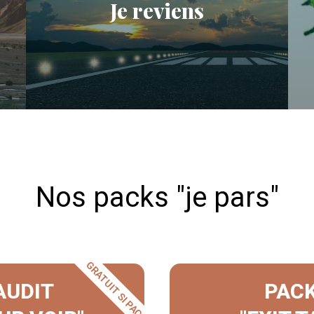
Je reviens
Nos packs "je pars"
GRATUIT SI PACK
AUDIT
PAC