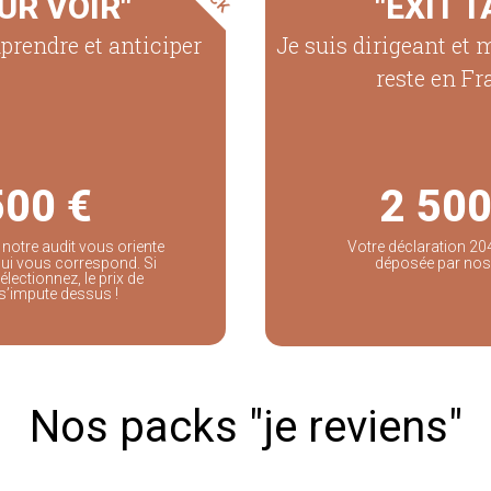
UR VOIR"
"EXIT T
rendre et anticiper
Je suis dirigeant et 
reste en Fr
500 €
2 500
, notre audit vous oriente
Votre déclaration 204
 qui vous correspond. Si
déposée par nos
électionnez, le prix de
t s’impute dessus !
Nos packs "je reviens"