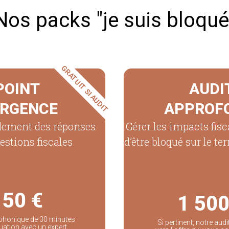
Nos packs "je suis bloqué
GRATUIT SI AUDIT
POINT
AUDI
URGENCE
APPROF
dement des réponses
Gérer les impacts fisc
estions fiscales
d’être bloqué sur le te
150 €
1 500
léphonique de 30 minutes
Si pertinent, notre aud
uation avec un expert