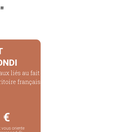
"
T
ONDI
aux liés au fait
rritoire français
 €
it vous oriente